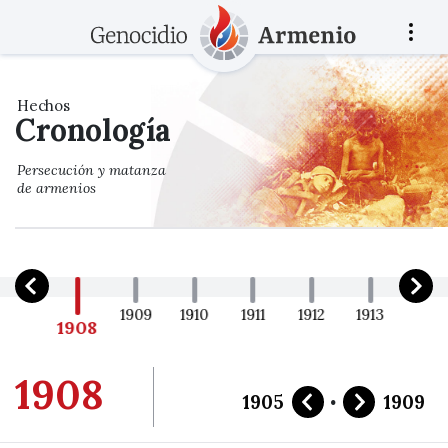
Hechos
Cronología
Persecución y matanza
de armenios
1905
1909
1910
1911
1912
1913
1914
1908
1908
·
1905
1909